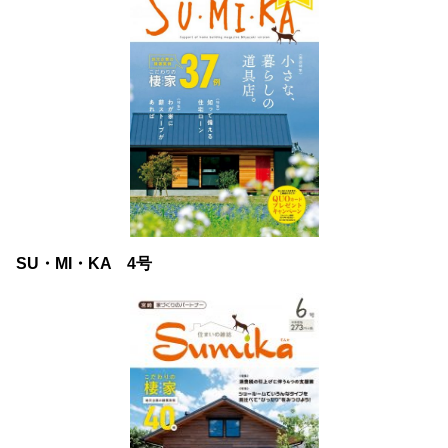
SU・MI・KA 4号