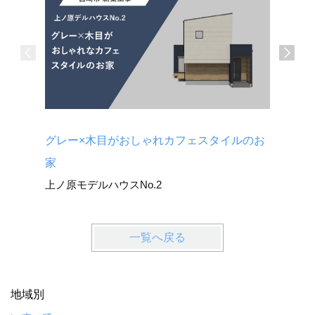
グレー×木目がおしゃれカフェスタイルのお
キッチン
広原モデ
家
上ノ原モデルハウスNo.2
一覧へ戻る
地域別