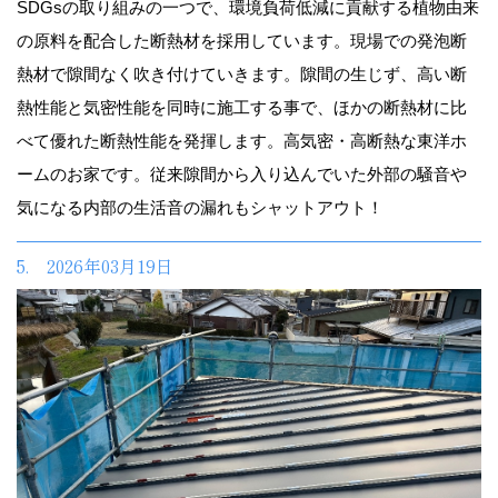
SDGsの取り組みの一つで、環境負荷低減に貢献する植物由来
の原料を配合した断熱材を採用しています。現場での発泡断
熱材で隙間なく吹き付けていきます。隙間の生じず、高い断
熱性能と気密性能を同時に施工する事で、ほかの断熱材に比
べて優れた断熱性能を発揮します。高気密・高断熱な東洋ホ
ームのお家です。従来隙間から入り込んでいた外部の騒音や
気になる内部の生活音の漏れもシャットアウト！
5. 2026年03月19日