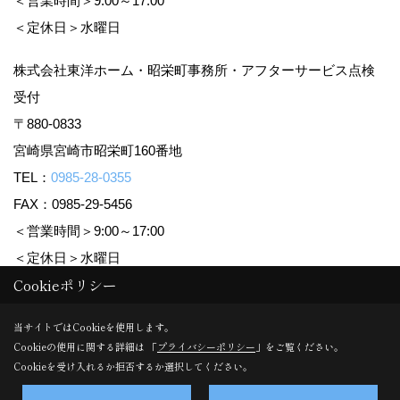
＜営業時間＞9:00～17:00
＜定休日＞水曜日
株式会社東洋ホーム・昭栄町事務所・アフターサービス点検
受付
〒880-0833
宮崎県宮崎市昭栄町160番地
TEL：
0985-28-0355
FAX：0985-29-5456
＜営業時間＞9:00～17:00
＜定休日＞水曜日
Cookieポリシー
Copyright (c) TOYO HOME Co., Ltd. All Rights Reserved.
当サイトではCookieを使用します。
Cookieの使用に関する詳細は 「
プライバシーポリシー
」をご覧ください。
Produced by
ゴデスクリエイト
Cookieを受け入れるか拒否するか選択してください。