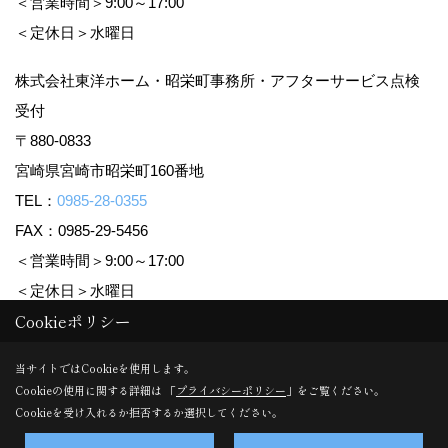
＜営業時間＞9:00～17:00
＜定休日＞水曜日
株式会社東洋ホーム・昭栄町事務所・アフターサービス点検
受付
〒880-0833
宮崎県宮崎市昭栄町160番地
TEL：
0985-28-0355
FAX：0985-29-5456
＜営業時間＞9:00～17:00
＜定休日＞水曜日
Cookieポリシー
Copyright (c) TOYO HOME Co., Ltd. All Rights Reserved.
当サイトではCookieを使用します。
Cookieの使用に関する詳細は 「
プライバシーポリシー
」をご覧ください。
Produced by
ゴデスクリエイト
Cookieを受け入れるか拒否するか選択してください。