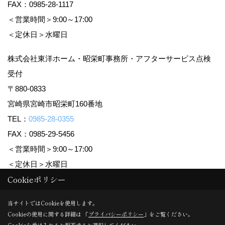
FAX：0985-28-1117
＜営業時間＞9:00～17:00
＜定休日＞水曜日
株式会社東洋ホーム・昭栄町事務所・アフターサービス点検
受付
〒880-0833
宮崎県宮崎市昭栄町160番地
TEL：
0985-28-0355
FAX：0985-29-5456
＜営業時間＞9:00～17:00
＜定休日＞水曜日
Cookieポリシー
Copyright (c) TOYO HOME Co., Ltd. All Rights Reserved.
当サイトではCookieを使用します。
Cookieの使用に関する詳細は 「
プライバシーポリシー
」をご覧ください。
Produced by
ゴデスクリエイト