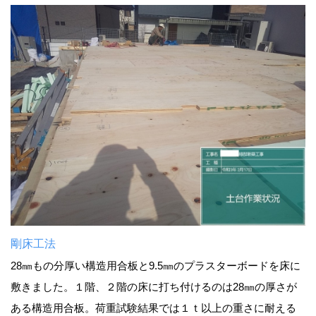
剛床工法
28㎜もの分厚い構造用合板と9.5㎜のプラスターボードを床に
敷きました。１階、２階の床に打ち付けるのは28㎜の厚さが
ある構造用合板。荷重試験結果では１ｔ以上の重さに耐える