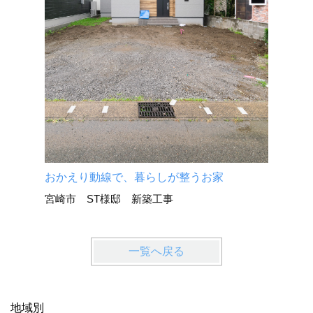
宮崎市 
おかえり動線で、暮らしが整うお家
宮崎市 ST様邸 新築工事
一覧へ戻る
地域別