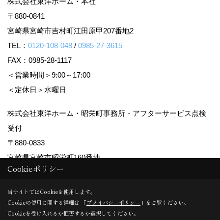
株式会社東洋ホーム・本社
〒880-0841
宮崎県宮崎市吉村町江田原甲207番地2
TEL：
0120-108-048
/
0985-27-3615
FAX：0985-28-1117
＜営業時間＞9:00～17:00
＜定休日＞水曜日
株式会社東洋ホーム・昭栄町事務所・アフターサービス点検
受付
〒880-0833
宮崎県宮崎市昭栄町160番地
Cookieポリシー
TEL：
0985-28-0355
FAX：0985-29-5456
当サイトではCookieを使用します。
＜営業時間＞9:00～17:00
Cookieの使用に関する詳細は 「
プライバシーポリシー
」をご覧ください。
Cookieを受け入れるか拒否するか選択してください。
＜定休日＞水曜日