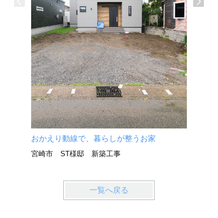
介護施設
宮崎市 
おかえり動線で、暮らしが整うお家
宮崎市 ST様邸 新築工事
一覧へ戻る