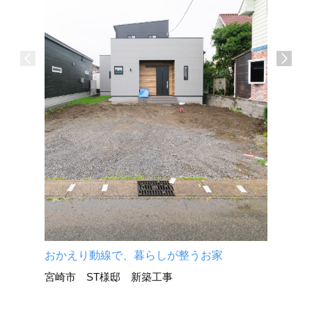
介護施設
宮崎市 
おかえり動線で、暮らしが整うお家
宮崎市 ST様邸 新築工事