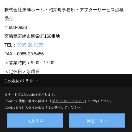
株式会社東洋ホーム・昭栄町事務所・アフターサービス点検
受付
〒880-0833
宮崎県宮崎市昭栄町160番地
TEL：
0985-28-0355
FAX：0985-29-5456
＜営業時間＞9:00～17:00
＜定休日＞水曜日
Cookieポリシー
Copyright (c) TOYO HOME Co., Ltd. All Rights Reserved.
当サイトではCookieを使用します。
Cookieの使用に関する詳細は 「
プライバシーポリシー
」をご覧ください。
Produced by
ゴデスクリエイト
Cookieを受け入れるか拒否するか選択してください。
同意する
同意しない