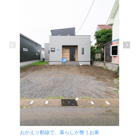
介護施設
宮崎市 
おかえり動線で、暮らしが整うお家