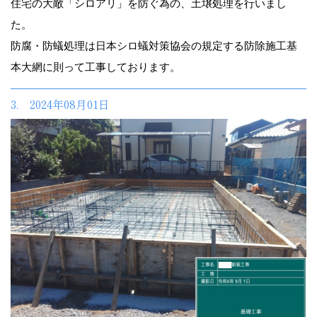
住宅の大敵「シロアリ」を防ぐ為の、土壌処理を行いまし
た。
防腐・防蟻処理は日本シロ蟻対策協会の規定する防除施工基
本大網に則って工事しております。
3. 2024年08月01日