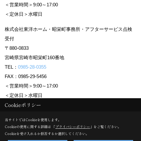
＜営業時間＞9:00～17:00
＜定休日＞水曜日
株式会社東洋ホーム・昭栄町事務所・アフターサービス点検
受付
〒880-0833
宮崎県宮崎市昭栄町160番地
TEL：
0985-28-0355
FAX：0985-29-5456
＜営業時間＞9:00～17:00
＜定休日＞水曜日
Cookieポリシー
Copyright (c) TOYO HOME Co., Ltd. All Rights Reserved.
当サイトではCookieを使用します。
Cookieの使用に関する詳細は 「
プライバシーポリシー
」をご覧ください。
Produced by
ゴデスクリエイト
Cookieを受け入れるか拒否するか選択してください。