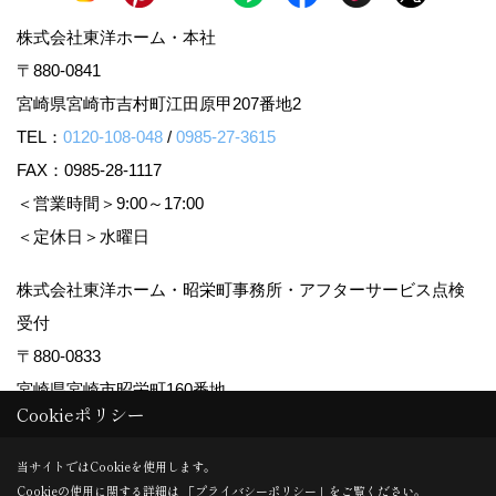
株式会社東洋ホーム・本社
〒880-0841
宮崎県宮崎市吉村町江田原甲207番地2
TEL：
0120-108-048
/
0985-27-3615
FAX：0985-28-1117
＜営業時間＞9:00～17:00
＜定休日＞水曜日
株式会社東洋ホーム・昭栄町事務所・アフターサービス点検
受付
〒880-0833
宮崎県宮崎市昭栄町160番地
Cookieポリシー
TEL：
0985-28-0355
FAX：0985-29-5456
当サイトではCookieを使用します。
＜営業時間＞9:00～17:00
Cookieの使用に関する詳細は 「
プライバシーポリシー
」をご覧ください。