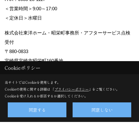
＜営業時間＞9:00～17:00
＜定休日＞水曜日
株式会社東洋ホーム・昭栄町事務所・アフターサービス点検
受付
〒880-0833
宮崎県宮崎市昭栄町160番地
Cookieポリシー
TEL：
0985-28-0355
FAX：0985-29-5456
当サイトではCookieを使用します。
＜営業時間＞9:00～17:00
Cookieの使用に関する詳細は 「
プライバシーポリシー
」をご覧ください。
Cookieを受け入れるか拒否するか選択してください。
＜定休日＞水曜日
同意する
同意しない
Copyright (c) TOYO HOME Co., Ltd. All Rights Reserved.
Produced by
ゴデスクリエイト