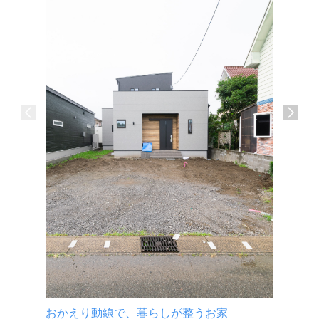
介護施設
宮崎市 
おかえり動線で、暮らしが整うお家