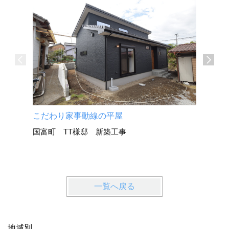
こだわり家事動線の平屋
大きな窓
国富町 TT様邸 新築工事
木脇モデル
一覧へ戻る
地域別