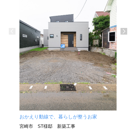
介護施設
宮崎市 
おかえり動線で、暮らしが整うお家
宮崎市 ST様邸 新築工事