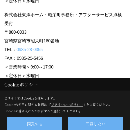
＜定休日＞水曜日
株式会社東洋ホーム・昭栄町事務所・アフターサービス点検
受付
〒880-0833
宮崎県宮崎市昭栄町160番地
TEL：
0985-28-0355
FAX：0985-29-5456
＜営業時間＞9:00～17:00
＜定休日＞水曜日
Cookieポリシー
Copyright (c) TOYO HOME Co., Ltd. All Rights Reserved.
当サイトではCookieを使用します。
Cookieの使用に関する詳細は 「
プライバシーポリシー
」をご覧ください。
Produced by
ゴデスクリエイト
Cookieを受け入れるか拒否するか選択してください。
同意する
同意しない