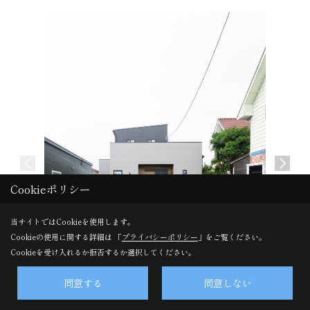
介護施設
Cookieポリシー
宮崎市 
当サイトではCookieを使用します。
Cookieの使用に関する詳細は 「
プライバシーポリシー
」をご覧ください。
Cookieを受け入れるか拒否するか選択してください。
同意する
同意しない