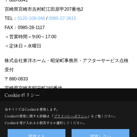
宮崎県宮崎市吉村町江田原甲207番地2
TEL：
0120-108-048
/
0985-27-3615
FAX：0985-28-1117
＜営業時間＞9:00～17:00
＜定休日＞水曜日
株式会社東洋ホーム・昭栄町事務所・アフターサービス点検
受付
〒880-0833
宮崎県宮崎市昭栄町160番地
Cookieポリシー
TEL：
0985-28-0355
FAX：0985-29-5456
当サイトではCookieを使用します。
＜営業時間＞9:00～17:00
Cookieの使用に関する詳細は 「
プライバシーポリシー
」をご覧ください。
Cookieを受け入れるか拒否するか選択してください。
＜定休日＞水曜日
同意する
同意しない