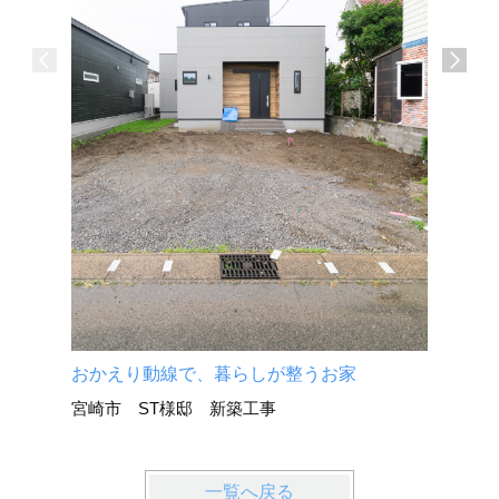
介護施設
宮崎市 
おかえり動線で、暮らしが整うお家
宮崎市 ST様邸 新築工事
一覧へ戻る