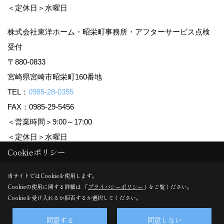
＜定休日＞水曜日
株式会社東洋ホーム・昭栄町事務所・アフターサービス点検
受付
〒880-0833
宮崎県宮崎市昭栄町160番地
TEL：
0985-28-0355
FAX：0985-29-5456
＜営業時間＞9:00～17:00
＜定休日＞水曜日
Cookieポリシー
Copyright (c) TOYO HOME Co., Ltd. All Rights Reserved.
当サイトではCookieを使用します。
Cookieの使用に関する詳細は 「
プライバシーポリシー
」をご覧ください。
Produced by
ゴデスクリエイト
Cookieを受け入れるか拒否するか選択してください。
同意する
同意しない