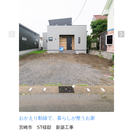
介護施設
宮崎市 
おかえり動線で、暮らしが整うお家
宮崎市 ST様邸 新築工事