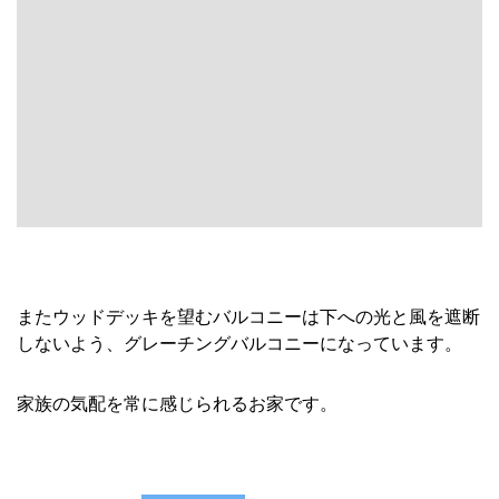
見学のご予約は
コチラ
から
東洋ホームってどんな会社??
東洋ホームはこれまで35年間、木の家と地域密着サービス
にこだわって、心安らぐ家づくりを追求してきました。私
たちは何よりも「安心」を大切にしています。お客様が安
心して建て、住まう事の出来る家をご提供することが私た
ちの使命と考えています。