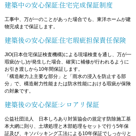
証及び、キソパッキング工法による10年保証でしっかりと
客様の家を守ります。
建築前の安心保証:地盤保証
地盤保証制度は、「地盤保証」を保険でサポートするしく
みです。
宅地の地盤状況を調査、そのデータと事前調査結果を踏ま
え専門家 が解析し、長期的に安定した住宅であるために
必要な基礎構造を提案いたします。万一、地盤に起因する
不具合が発生した場合には、現状復帰のための費用(諸費
用含め)を一定割合保証いたします。
④ Price
全国ネットのスケールメリットと独自の流通システムを活
かして、大幅なコストダウンを実現しています。