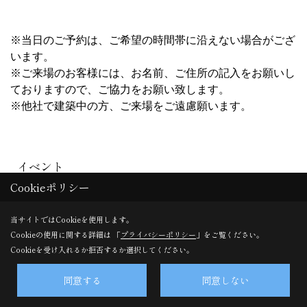
株式会社東洋ホーム・本社
〒880-0841
宮崎県宮崎市吉村町江田原甲207番地2
TEL：
0120-108-048
/
0985-27-3615
FAX：0985-28-1117
＜営業時間＞9:00～17:00
Cookieポリシー
＜定休日＞水曜日
当サイトではCookieを使用します。
株式会社東洋ホーム・昭栄町事務所・アフターサービス点検
Cookieの使用に関する詳細は 「
プライバシーポリシー
」をご覧ください。
受付
Cookieを受け入れるか拒否するか選択してください。
〒880-0833
同意する
同意しない
宮崎県宮崎市昭栄町160番地
TEL：
0985-28-0355