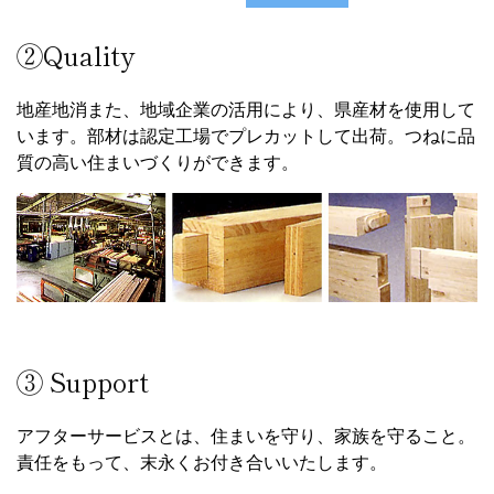
責任をもって、末永くお付き合いいたします。
建築中の安心保証:住宅完成保証制度
工事中、万が一のことがあった場合でも、東洋ホームが建
物完成まで保証します。
建築後の安心保証:住宅瑕疵担保責任保険
JIO(日本住宅保証検査機構)による現場検査を通し、万が一
瑕疵(かし)が発生した場合、確実に補修が行われるように
お引き渡しから10年間保証します。
「構造耐力上主要な部分」と「雨水の浸入を防止する部
分」で、構造耐力性能または防水性能における瑕疵が保険
の対象です。
建築後の安心保証:シロアリ保証
公益社団法人 日本しろあり対策協会の規定す防除施工基
本大網に則り、土壌処理と木部処理をセットで行う5年保