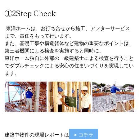
建築中物件の現場レポートは
コチラ
②Quality
地産地消また、地域企業の活用により、県産材を使用して
います。部材は認定工場でプレカットして出荷。つねに品
質の高い住まいづくりができます。
③ Support
アフターサービスとは、住まいを守り、家族を守ること。