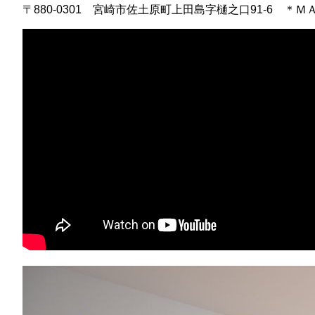
〒880-0301 宮崎市佐土原町上田島字樋之口91-6 ＊Ｍ