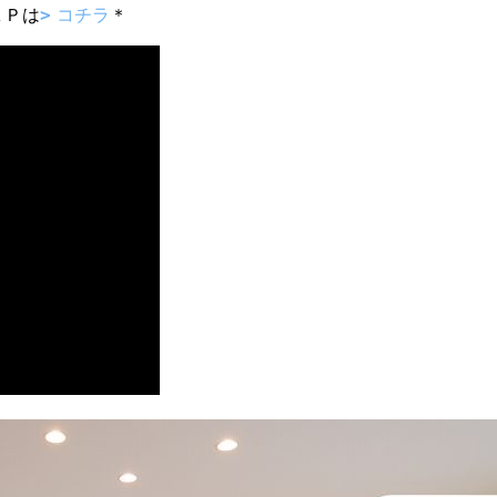
ＡＰは
コチラ
＊