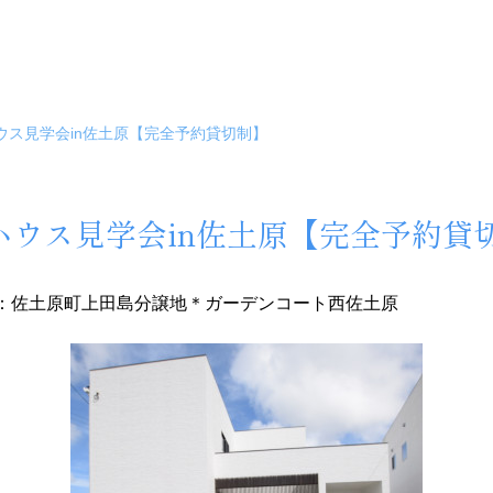
ハウス見学会in佐土原【完全予約貸切制】
デルハウス見学会in佐土原【完全予約貸
：佐土原町上田島分譲地＊ガーデンコート西佐土原