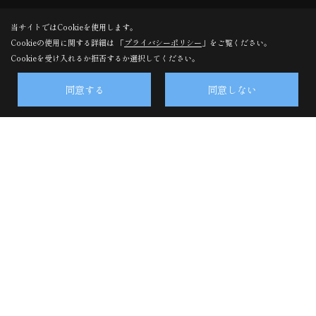
イベント報告
当サイトではCookieを使用します。
Cookieの使用に関する詳細は 「
プライバシーポリシー
」をご覧ください。
Cookieを受け入れるか拒否するか選択してください。
同意する
同意しない
株式会社東洋ホーム・本社
〒880-0841
宮崎県宮崎市吉村町江田原甲207番地2
TEL：
0120-108-048
/
0985-27-3615
FAX：0985-28-1117
＜営業時間＞9:00～17:00
＜定休日＞水曜日
株式会社東洋ホーム・昭栄町事務所・アフターサービス点検
受付