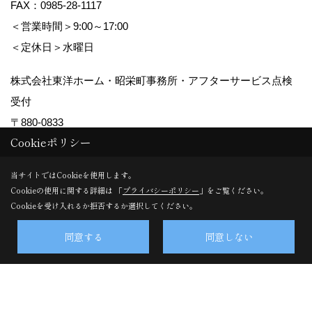
FAX：0985-28-1117
＜営業時間＞9:00～17:00
＜定休日＞水曜日
株式会社東洋ホーム・昭栄町事務所・アフターサービス点検
受付
〒880-0833
Cookieポリシー
宮崎県宮崎市昭栄町160番地
TEL：
0985-28-0355
当サイトではCookieを使用します。
FAX：0985-29-5456
Cookieの使用に関する詳細は 「
プライバシーポリシー
」をご覧ください。
Cookieを受け入れるか拒否するか選択してください。
＜営業時間＞9:00～17:00
＜定休日＞水曜日
同意する
同意しない
Copyright (c) TOYO HOME Co., Ltd. All Rights Reserved.
Produced by
ゴデスクリエイト