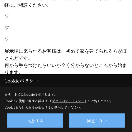
軽にご相談ください。
▽
▽
▽
展示場に来られるお客様は、初めて家を建てられる方がほ
とんどです。
何から手をつけたらいいか全く分からないところから始ま
ります。
建物のこと、土地のこと、お金のこと…
Cookieポリシー
そんなお客様の疑問、不安点を専属のお客様コンサルタン
トが全面的にバックアップします。
当サイトではCookieを使用します。
Cookieの使用に関する詳細は 「
プライバシーポリシー
」をご覧ください。
土地探しやプランシュミレーション、ローンの手続きに至
Cookieを受け入れるか拒否するか選択してください。
るまで、お客さまにとってベストだと思うプランを総合的
にご提案していきます。
同意する
同意しない
「お客様の役に立つことが私たちの喜び」そんな想いで私