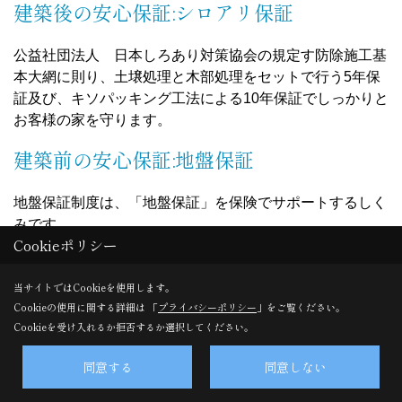
建築後の安心保証:シロアリ保証
公益社団法人 日本しろあり対策協会の規定す防除施工基
本大網に則り、土壌処理と木部処理をセットで行う5年保
証及び、キソパッキング工法による10年保証でしっかりと
お客様の家を守ります。
建築前の安心保証:地盤保証
地盤保証制度は、「地盤保証」を保険でサポートするしく
みです。
Cookieポリシー
宅地の地盤状況を調査、そのデータと事前調査結果を踏ま
え専門家 が解析し、長期的に安定した住宅であるために
当サイトではCookieを使用します。
必要な基礎構造を提案いたします。万一、地盤に起因する
Cookieの使用に関する詳細は 「
プライバシーポリシー
」をご覧ください。
不具合が発生した場合には、現状復帰のための費用(諸費
Cookieを受け入れるか拒否するか選択してください。
用含め)を一定割合保証いたします。
④ Price
同意する
同意しない