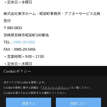
＜定休日＞水曜日
株式会社東洋ホーム・昭栄町事務所・アフターサービス点検
受付
〒880-0833
宮崎県宮崎市昭栄町160番地
TEL：
0985-28-0355
FAX：0985-29-5456
＜営業時間＞9:00～17:00
＜定休日＞水曜日
Cookieポリシー
Copyright (c) TOYO HOME Co., Ltd. All Rights Reserved.
当サイトではCookieを使用します。
Cookieの使用に関する詳細は 「
プライバシーポリシー
」をご覧ください。
Produced by
ゴデスクリエイト
Cookieを受け入れるか拒否するか選択してください。
同意する
同意しない