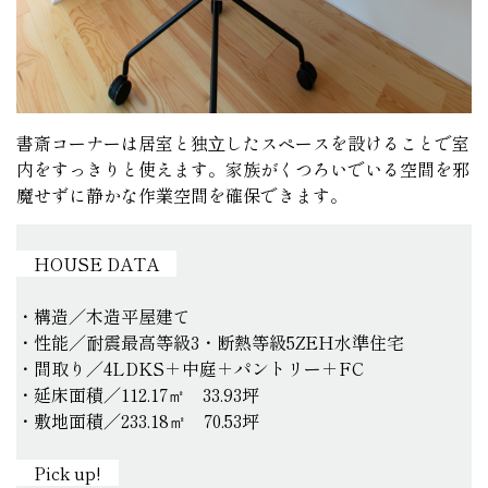
書斎コーナーは居室と独⽴したスペースを設けることで室
内をすっきりと使えます。家族がくつろいでいる空間を邪
魔せずに静かな作業空間を確保できます。
HOUSE DATA
・構造／木造平屋建て
・性能／耐震最高等級3・断熱等級5ZEH水準住宅
・間取り／4LDKS＋中庭＋パントリー＋FC
・延床面積／112.17㎡ 33.93坪
・敷地面積／233.18㎡ 70.53坪
Pick up!