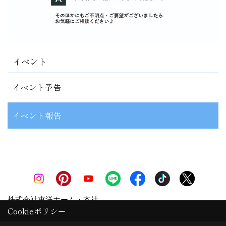
イベント
イベント予告
イベント報告
株式会社東洋ホーム・本社
Cookieポリシー
〒880-0841