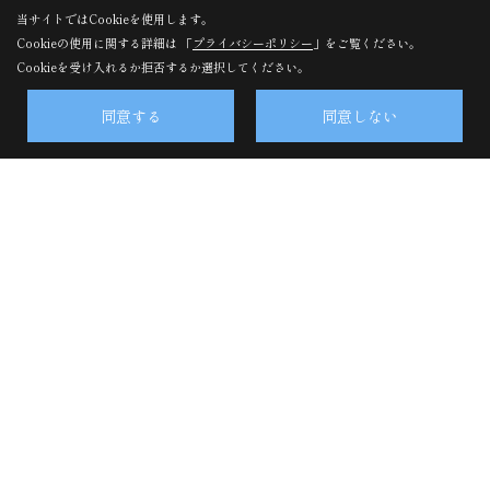
宮崎県宮崎市吉村町江田原甲207番地2
当サイトではCookieを使用します。
TEL：
0120-108-048
/
0985-27-3615
Cookieの使用に関する詳細は 「
プライバシーポリシー
」をご覧ください。
Cookieを受け入れるか拒否するか選択してください。
FAX：0985-28-1117
＜営業時間＞9:00～17:00
同意する
同意しない
＜定休日＞水曜日
株式会社東洋ホーム・昭栄町事務所・アフターサービス点検
受付
〒880-0833
宮崎県宮崎市昭栄町160番地
TEL：
0985-28-0355
FAX：0985-29-5456
＜営業時間＞9:00～17:00
＜定休日＞水曜日