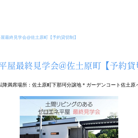
ある平屋最終見学会@佐土原町【予約貸切制】
のある平屋最終見学会@佐土原町【予約
時以降満席
場所：佐土原町下那珂分譲地＊ガーデンコート佐土原