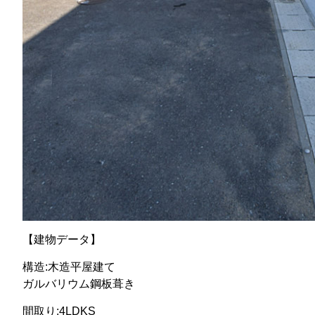
【建物データ】
構造:木造平屋建て
ガルバリウム鋼板葺き
間取り:4LDKS