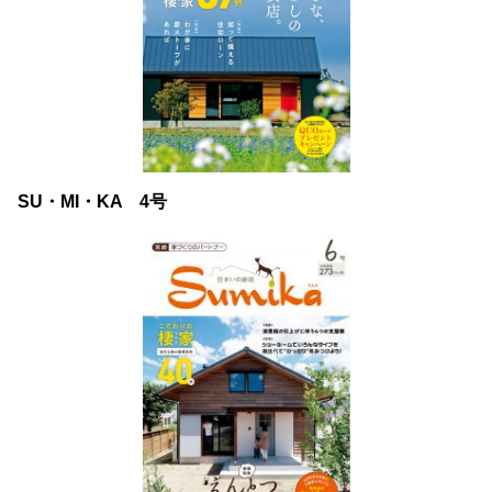
SU・MI・KA 4号