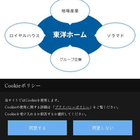
定期点検システムで安心
Cookieポリシー
当サイトではCookieを使用します。
東洋ホームではアフターサービスを専門として活動してい
Cookieの使用に関する詳細は 「
プライバシーポリシー
」をご覧ください。
るスタッフがいるので、もしもの時も安心です。
Cookieを受け入れるか拒否するか選択してください。
お客様に安心してお暮しいただくため、第三者機関による
同意する
同意しない
厳しい施工検査基準や、こまめなアフターメンテナンスを
実施し、完成後もご自宅へ定期訪問しています。