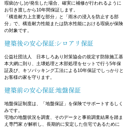
瑕疵(かし)が発生した場合、確実に補修が行われるように
お引き渡しから10年間保証します。
「構造耐力上主要な部分」と「雨水の浸入を防止する部
分」で、構造耐力性能または防水性能における瑕疵が保険
の対象です。
建築後の安心保証:シロアリ保証
公益社団法人 日本しろあり対策協会の規定す防除施工基
本大網に則り、土壌処理と木部処理をセットで行う5年保
証及び、キソパッキング工法による10年保証でしっかりと
お客様の家を守ります。
建築前の安心保証:地盤保証
地盤保証制度は、「地盤保証」を保険でサポートするしく
みです。
宅地の地盤状況を調査、そのデータと事前調査結果を踏ま
え専門家 が解析し、長期的に安定した住宅であるために