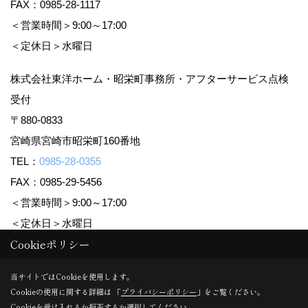
FAX：0985-28-1117
＜営業時間＞9:00～17:00
＜定休日＞水曜日
株式会社東洋ホーム・昭栄町事務所・アフターサービス点検
受付
〒880-0833
宮崎県宮崎市昭栄町160番地
TEL：
0985-28-0355
FAX：0985-29-5456
＜営業時間＞9:00～17:00
＜定休日＞水曜日
Cookieポリシー
Copyright (c) TOYO HOME Co., Ltd. All Rights Reserved.
当サイトではCookieを使用します。
Cookieの使用に関する詳細は 「
プライバシーポリシー
」をご覧ください。
Produced by
ゴデスクリエイト
Cookieを受け入れるか拒否するか選択してください。