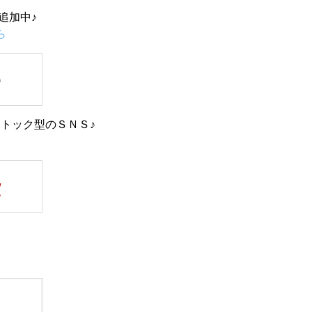
追加中♪
ら
トック型のＳＮＳ♪