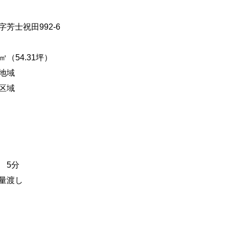
芳士祝田992-6
㎡（54.31坪）
地域
区域
 5分
量渡し