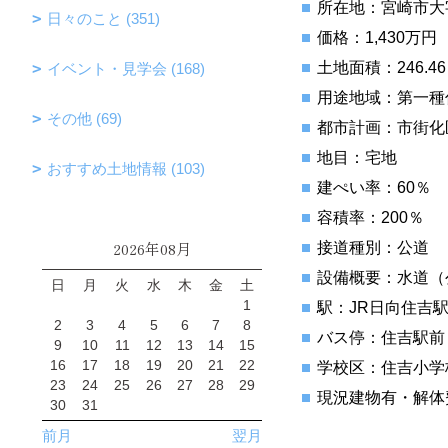
所在地：宮崎市大字
日々のこと (351)
価格：1,430万円
土地面積：246.46
イベント・見学会 (168)
用途地域：第一種
その他 (69)
都市計画：市街化
地目：宅地
おすすめ土地情報 (103)
建ぺい率：60％
容積率：200％
2026年08月
接道種別：公道
設備概要：水道（
日
月
火
水
木
金
土
1
駅：JR日向住吉駅
2
3
4
5
6
7
8
バス停：住吉駅前
9
10
11
12
13
14
15
16
17
18
19
20
21
22
学校区：住吉小学
23
24
25
26
27
28
29
現況建物有・解体
30
31
前月
翌月