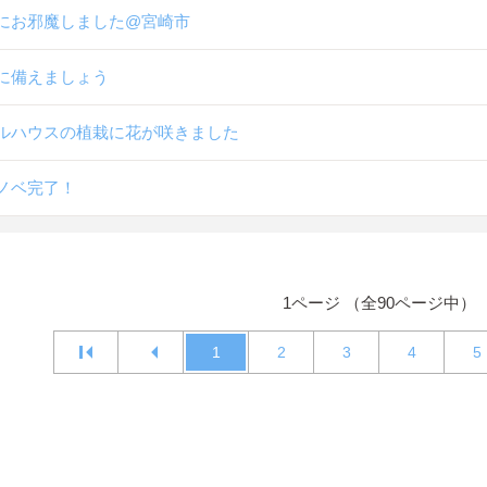
にお邪魔しました@宮崎市
に備えましょう
ルハウスの植栽に花が咲きました
ノベ完了！
1ページ （全90ページ中）
1
2
3
4
5