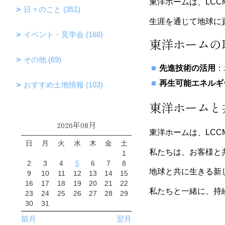
東洋ホームは、LC
日々のこと (351)
生涯を通じて地球に
イベント・見学会 (168)
東洋ホームの
その他 (69)
先進技術の活用
：
再生可能エネルギ
おすすめ土地情報 (103)
東洋ホームと
2026年08月
東洋ホームは、LC
日
月
火
水
木
金
土
私たちは、お客様と
1
2
3
4
5
6
7
8
地球と共に生きる新
9
10
11
12
13
14
15
16
17
18
19
20
21
22
私たちと一緒に、持
23
24
25
26
27
28
29
30
31
前月
翌月