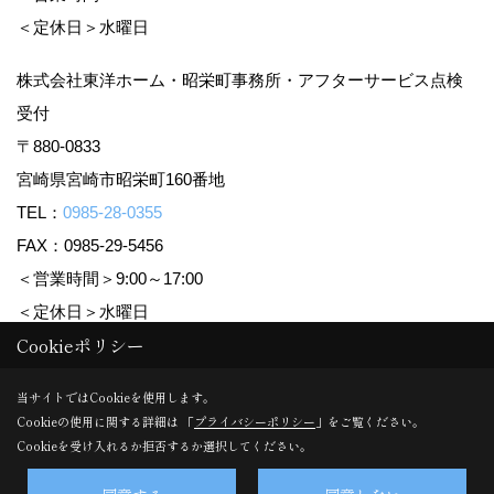
＜定休日＞水曜日
株式会社東洋ホーム・昭栄町事務所・アフターサービス点検
受付
〒880-0833
宮崎県宮崎市昭栄町160番地
TEL：
0985-28-0355
FAX：0985-29-5456
＜営業時間＞9:00～17:00
＜定休日＞水曜日
Cookieポリシー
Copyright (c) TOYO HOME Co., Ltd. All Rights Reserved.
当サイトではCookieを使用します。
Cookieの使用に関する詳細は 「
プライバシーポリシー
」をご覧ください。
Produced by
ゴデスクリエイト
Cookieを受け入れるか拒否するか選択してください。