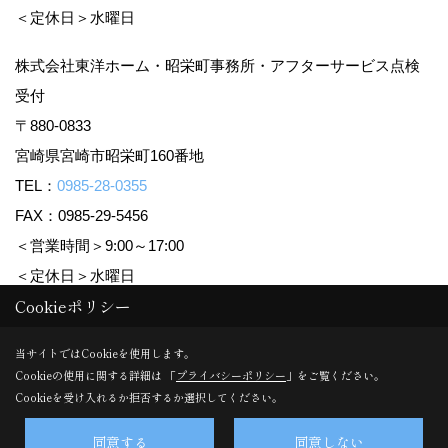
＜定休日＞水曜日
株式会社東洋ホーム・昭栄町事務所・アフターサービス点検
受付
〒880-0833
宮崎県宮崎市昭栄町160番地
TEL：
0985-28-0355
FAX：0985-29-5456
＜営業時間＞9:00～17:00
＜定休日＞水曜日
Cookieポリシー
Copyright (c) TOYO HOME Co., Ltd. All Rights Reserved.
当サイトではCookieを使用します。
Cookieの使用に関する詳細は 「
プライバシーポリシー
」をご覧ください。
Produced by
ゴデスクリエイト
Cookieを受け入れるか拒否するか選択してください。
同意する
同意しない