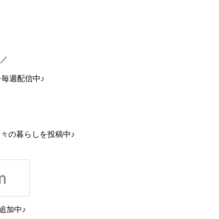
中／
を毎週配信中♪
々の暮らしを投稿中♪
追加中♪