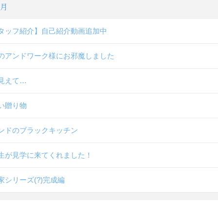
3月
タッフ紹介】自己紹介動画追加中
のアンドワーク様にお邪魔しました
見えて…
い贈り物
ンドのブラックキッチン
生が見学に来てくれました！
家シリーズ(?)完成編