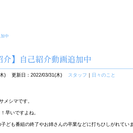
追加中
紹介】自己紹介動画追加中
木)
更新日：2022/03/31(木)
スタッフ
｜
日々のこと
 サメシマです。
て！早いですよね。
の子ども番組の終了やお姉さんの卒業などに打ちひしがれてい