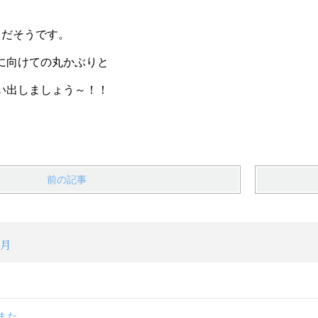
日だそうです。
に向けての丸かぶりと
い出しましょう～！！
前の記事
1月
また