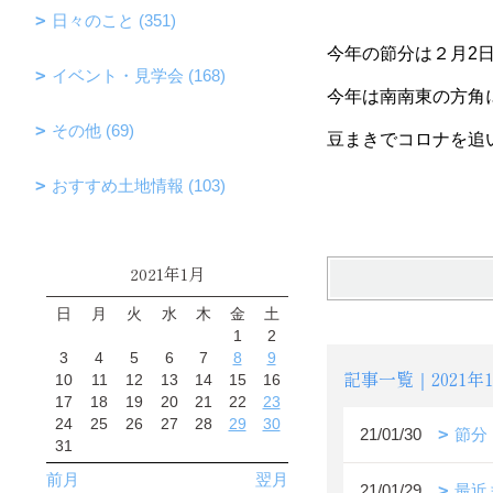
日々のこと (351)
今年の節分は２月2
イベント・見学会 (168)
今年は南南東の方角
その他 (69)
豆まきでコロナを追
おすすめ土地情報 (103)
2021年1月
日
月
火
水
木
金
土
1
2
3
4
5
6
7
8
9
記事一覧｜2021年
10
11
12
13
14
15
16
17
18
19
20
21
22
23
24
25
26
27
28
29
30
21/01/30
節分
31
前月
翌月
21/01/29
最近