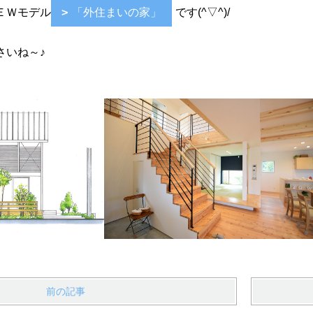
ＥＷモデル
「外住まいの家」
です(^▽^)/
さいね～♪
前の記事