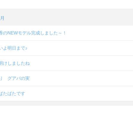
7月
香のNEWモデル完成しました～！
いよ明日まで♪
明けしましたね
り グアバの実
ばたばたです