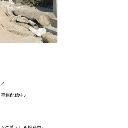
中／
を毎週配信中♪
々の暮らしを投稿中♪