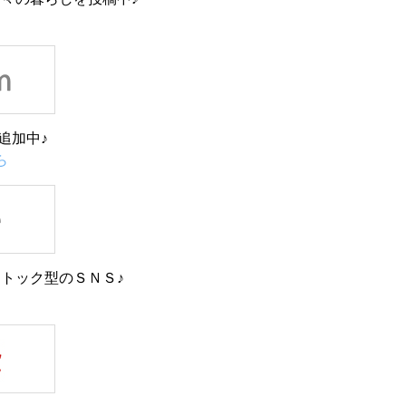
追加中♪
ら
トック型のＳＮＳ♪