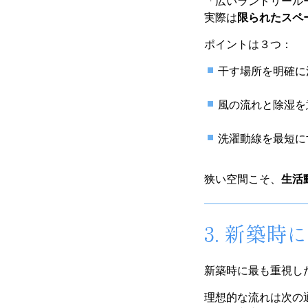
「広いランドリール
実際は
限られたスペ
ポイントは３つ：
干す場所を明確に
風の流れと除湿を
洗濯動線を最短に
狭い空間こそ、
生活
3. 新築
新築時に最も重視し
理想的な流れは次の