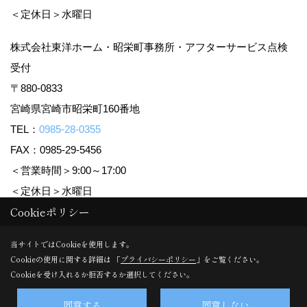
＜定休日＞水曜日
株式会社東洋ホーム・昭栄町事務所・アフターサービス点検
受付
〒880-0833
宮崎県宮崎市昭栄町160番地
TEL：
0985-28-0355
FAX：0985-29-5456
＜営業時間＞9:00～17:00
＜定休日＞水曜日
Cookieポリシー
Copyright (c) TOYO HOME Co., Ltd. All Rights Reserved.
当サイトではCookieを使用します。
Cookieの使用に関する詳細は 「
プライバシーポリシー
」をご覧ください。
Produced by
ゴデスクリエイト
Cookieを受け入れるか拒否するか選択してください。
同意する
同意しない