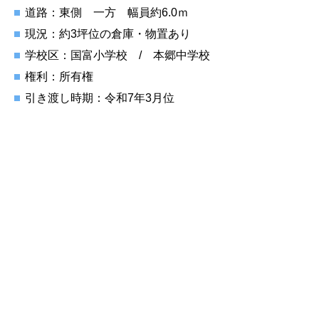
道路：東側 一方 幅員約6.0ｍ
現況：約3坪位の倉庫・物置あり
学校区：国富小学校 / 本郷中学校
権利：所有権
引き渡し時期：令和7年3月位