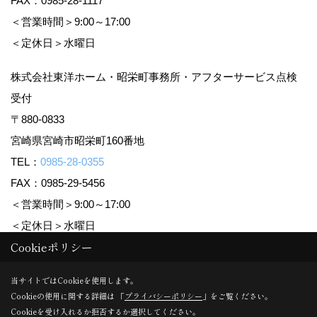
FAX：0985-28-1117
＜営業時間＞9:00～17:00
＜定休日＞水曜日
株式会社東洋ホーム・昭栄町事務所・アフターサービス点検
受付
〒880-0833
宮崎県宮崎市昭栄町160番地
TEL：
0985-28-0355
FAX：0985-29-5456
＜営業時間＞9:00～17:00
＜定休日＞水曜日
Cookieポリシー
Copyright (c) TOYO HOME Co., Ltd. All Rights Reserved.
当サイトではCookieを使用します。
Cookieの使用に関する詳細は 「
プライバシーポリシー
」をご覧ください。
Produced by
ゴデスクリエイト
Cookieを受け入れるか拒否するか選択してください。