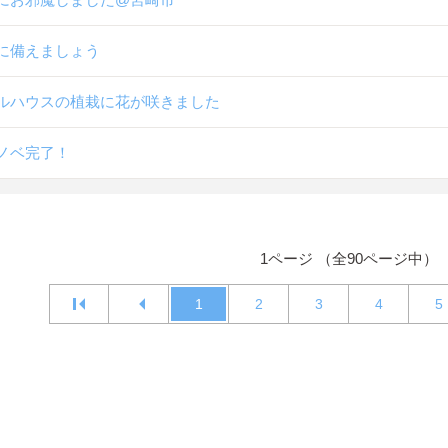
に備えましょう
ルハウスの植栽に花が咲きました
ノベ完了！
1ページ （全90ページ中）
1
2
3
4
5