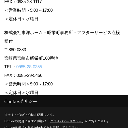
FAX：0985-28-1117
＜営業時間＞9:00～17:00
＜定休日＞水曜日
株式会社東洋ホーム・昭栄町事務所・アフターサービス点検
受付
〒880-0833
宮崎県宮崎市昭栄町160番地
TEL：
0985-28-0355
FAX：0985-29-5456
＜営業時間＞9:00～17:00
＜定休日＞水曜日
Cookieポリシー
Copyright (c) TOYO HOME Co., Ltd. All Rights Reserved.
当サイトではCookieを使用します。
Cookieの使用に関する詳細は 「
プライバシーポリシー
」をご覧ください。
Produced by
ゴデスクリエイト
Cookieを受け入れるか拒否するか選択してください。