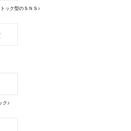
トック型のＳＮＳ♪
ック♪