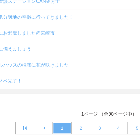
看護ステーションCAN＠芳士
爪分譲地の空撮に行ってきました！
にお邪魔しました@宮崎市
に備えましょう
ルハウスの植栽に花が咲きました
ノベ完了！
1ページ （全90ページ中）
1
2
3
4
5