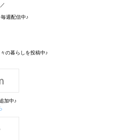
中／
を毎週配信中♪
々の暮らしを投稿中♪
追加中♪
ら