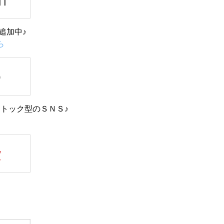
追加中♪
ら
トック型のＳＮＳ♪